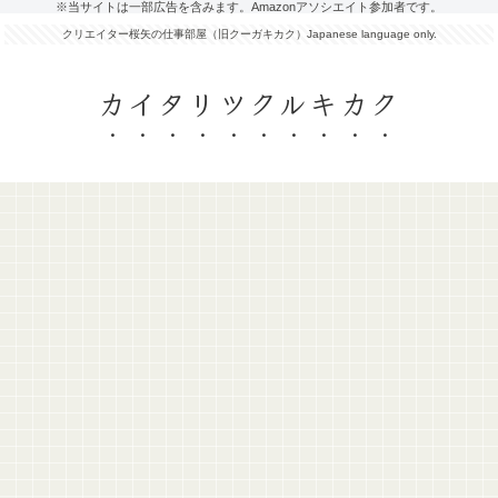
※当サイトは一部広告を含みます。Amazonアソシエイト参加者です。
クリエイター桜矢の仕事部屋（旧クーガキカク）Japanese language only.
カイタリツクルキカク