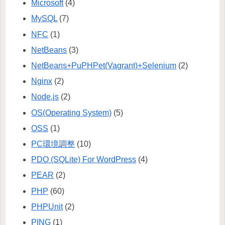
Microsoft
(4)
MySQL
(7)
NFC
(1)
NetBeans
(3)
NetBeans+PuPHPet(Vagrant)+Selenium
(2)
Nginx
(2)
Node.js
(2)
OS(Operating System)
(5)
OSS
(1)
PC環境調整
(10)
PDO (SQLite) For WordPress
(4)
PEAR
(2)
PHP
(60)
PHPUnit
(2)
PING
(1)