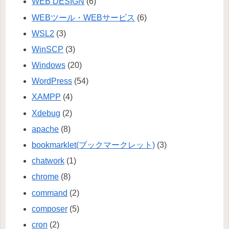
WEB DESIGN
(6)
WEBツール・WEBサービス
(6)
WSL2
(3)
WinSCP
(3)
Windows
(20)
WordPress
(54)
XAMPP
(4)
Xdebug
(2)
apache
(8)
bookmarklet(ブックマークレット)
(3)
chatwork
(1)
chrome
(8)
command
(2)
composer
(5)
cron
(2)