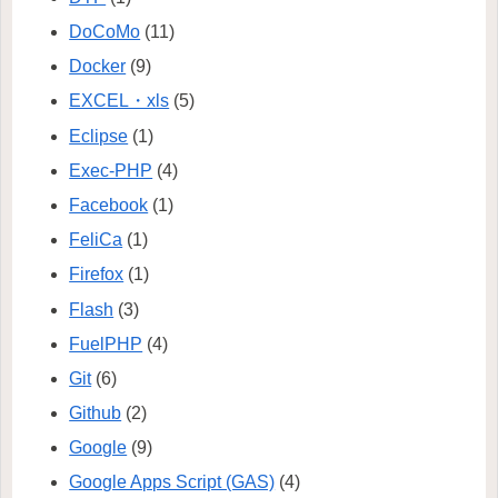
DoCoMo
(11)
Docker
(9)
EXCEL・xls
(5)
Eclipse
(1)
Exec-PHP
(4)
Facebook
(1)
FeliCa
(1)
Firefox
(1)
Flash
(3)
FuelPHP
(4)
Git
(6)
Github
(2)
Google
(9)
Google Apps Script (GAS)
(4)