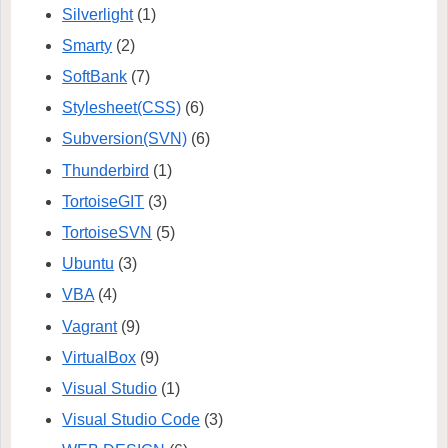
Silverlight
(1)
Smarty
(2)
SoftBank
(7)
Stylesheet(CSS)
(6)
Subversion(SVN)
(6)
Thunderbird
(1)
TortoiseGIT
(3)
TortoiseSVN
(5)
Ubuntu
(3)
VBA
(4)
Vagrant
(9)
VirtualBox
(9)
Visual Studio
(1)
Visual Studio Code
(3)