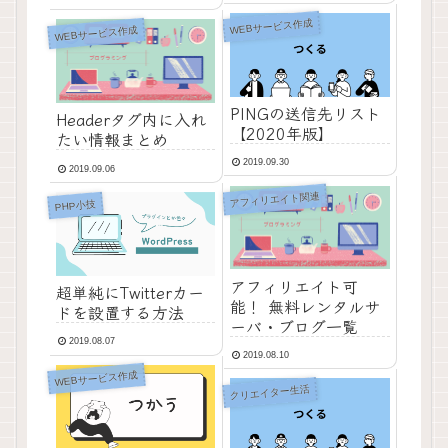
WEBサービス作成
WEBサービス作成
PINGの送信先リスト
Headerタグ内に入れ
【2020年版】
たい情報まとめ
2019.09.30
2019.09.06
アフィリエイト関連
PHP小技
アフィリエイト可
超単純にTwitterカー
能！ 無料レンタルサ
ドを設置する方法
ーバ・ブログ一覧
2019.08.07
2019.08.10
WEBサービス作成
クリエイター生活