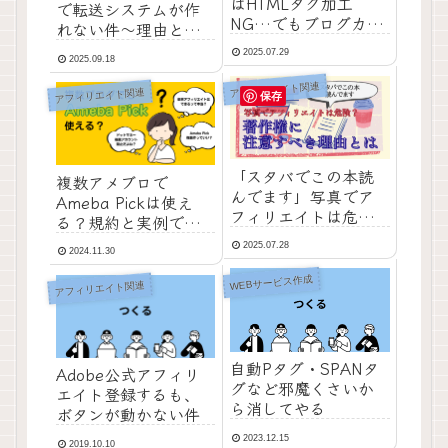
はHTMLタグ加工
で転送システムが作
NG…でもブログカー
れない件～理由とあ
ド形式で表示した
わせて～
2025.07.29
い！その解決方法
2025.09.18
アフィリエイト関連
アフィリエイト関連
保存
「スタバでこの本読
複数アメブロで
んでます」写真でア
Ameba Pickは使え
フィリエイトは危
る？規約と実例で解
険？著作権に注意す
説
2025.07.28
べき理由とは
2024.11.30
WEBサービス作成
アフィリエイト関連
自動Pタグ・SPANタ
Adobe公式アフィリ
グなど邪魔くさいか
エイト登録するも、
ら消してやる
ボタンが動かない件
2023.12.15
2019.10.10