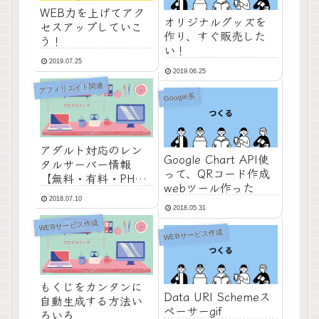
WEB力を上げてアク
オリジナルグッズを
セスアップしていこ
作り、すぐ販売した
う！
い！
2019.07.25
2019.06.25
アフィリエイト関連
Google系
アダルト対応のレン
Google Chart API使
タルサーバー情報
って、QRコード作成
【無料・有料・PHP対
webツール作った
応】
2018.07.10
2018.05.31
WEBサービス作成
WEBサービス作成
もくじをカンタンに
Data URI Schemeス
自動生成する方法い
ペーサーgif
ろいろ