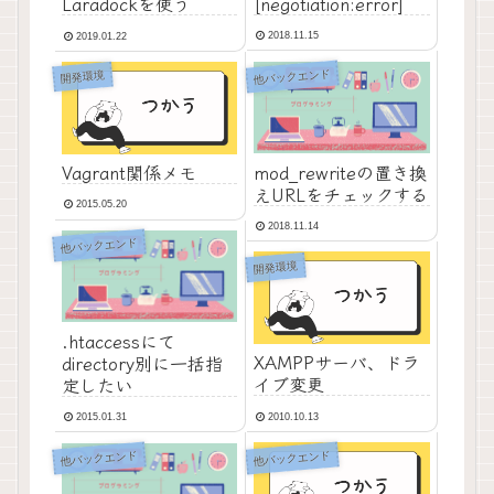
[negotiation:error]
Laradockを使う
2018.11.15
2019.01.22
他バックエンド
開発環境
mod_rewriteの置き換
Vagrant関係メモ
えURLをチェックする
2015.05.20
2018.11.14
他バックエンド
開発環境
.htaccessにて
XAMPPサーバ、ドラ
directory別に一括指
イブ変更
定したい
2010.10.13
2015.01.31
他バックエンド
他バックエンド