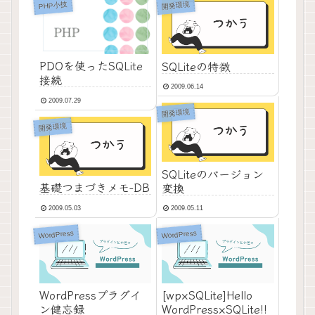
PHP小技
開発環境
PDOを使ったSQLite
SQLiteの特徴
接続
2009.06.14
2009.07.29
開発環境
開発環境
SQLiteのバージョン
基礎つまづきメモ-DB
変換
2009.05.03
2009.05.11
WordPress
WordPress
WordPressプラグイ
[wp×SQLite]Hello
ン健忘録
WordPress×SQLite!!