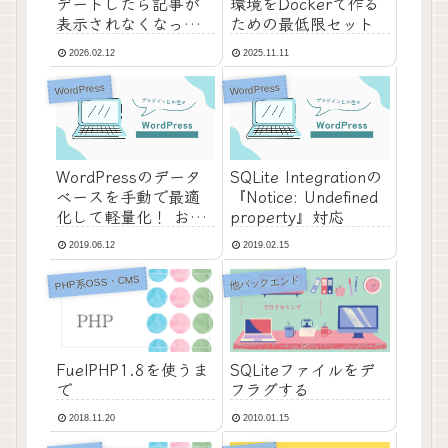
デートしたら記事が
環境をDockerで作る
表示されなくなった
ための最低限セット
話
2026.02.12
2025.11.11
WordPress
WordPress
WordPressのデータ
SQLite Integrationの
ベースを手動で最適
『Notice: Undefined
化して軽量化！ お掃
property』対応
除！
2019.06.12
2019.02.15
PHP系OSS・CMS
他バックエンド
FuelPHP1.8を使うま
SQLiteファイルをデ
で
フラグする
2018.11.20
2010.01.15