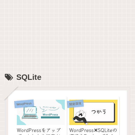
SQLite
WordPress
開発環境
WordPressをアップ
WordPress✕SQLiteの