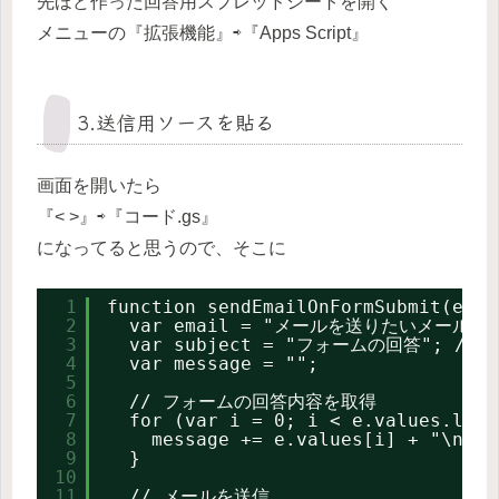
先ほど作った回答用スプレッドシートを開く
メニューの『拡張機能』⇨『Apps Script』
3.送信用ソースを貼る
画面を開いたら
『< >』⇨『コード.gs』
になってると思うので、そこに
1
function sendEmailOnFormSubmit(e) {
2
var email = "メールを送りたいメールア
3
var subject = "フォームの回答"; /
4
var message = "";
5
6
// フォームの回答内容を取得
7
for (var i = 0; i < e.values.leng
8
message += e.values[i] + "\
9
}
10
11
// メールを送信