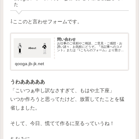
た
⇩ここのと言わせフォームです。
問い合わせ
お仕事のご依頼やご相談、ご意見・ご感想・お
誘い諸々、お気軽にどうぞ。『当記事へのコメ
ント』または『⇩こちらのフォーム』より受け付
けております。日本語以外はスパム判定しま
す。急ぎの場合は『X(急Twitter)』の方からご連
絡ください。
qooga.jb-jk.net
うわあああああ
「こいつぁ申し訳なさすぎて、もはや土下座」
いつか作ろうと思ってたけど、放置してたことを猛
省しました。
そして、今日、慌てて作るに至るっていうね！
ちなみに