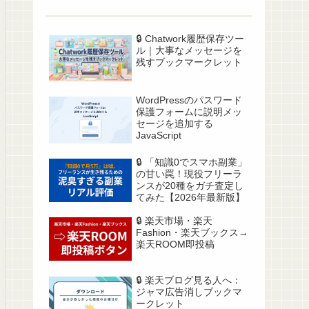
🔒️ Chatwork履歴保存ツー
ル｜大事なメッセージを
残すブックマークレット
WordPressのパスワード
保護フォームに説明メッ
セージを追加する
JavaScript
🔒️ 「知識0でスマホ副業」
の甘い罠！現役フリーラ
ンスが20種をガチ査定し
てみた【2026年最新版】
🔒️ 楽天市場・楽天
Fashion・楽天ブックス→
楽天ROOM即投稿
🔒️ 楽天ブログ見る人へ：
ジャマ広告消しブックマ
ークレット