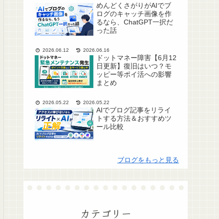
めんどくさがりがAIでブ
ログのキャッチ画像を作
るなら、ChatGPT一択だ
った話
2026.06.12
2026.06.16
ドットマネー障害【6月12
日更新】復旧はいつ？モ
ッピー等ポイ活への影響
まとめ
2026.05.22
2026.05.22
AIでブログ記事をリライ
トする方法＆おすすめツ
ール比較
ブログをもっと見る
カテゴリー