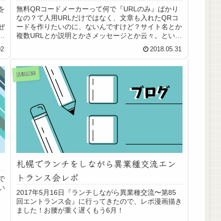
無料QRコードメーカーって何で『URLのみ』ばかり
を
なの？て人用URLだけではなく、文章も入れたQRコ
ードを作りたいのに、ないんですけど？サイト名とか
ぜ
複数URLとか説明とかさメッセージとか云々。という
や
わけで用意しました。URL1本だけじゃない...
02
2018.05.31
活動記録
札幌でランチをしながら異業種交流エン
トランス会レポ
で
い
2017年5月16日『ランチしながら異業種交流〜第85
回エントランス会』に行ってきたので、レポ漫画描き
ました！お腰が重く遅くもう6月！