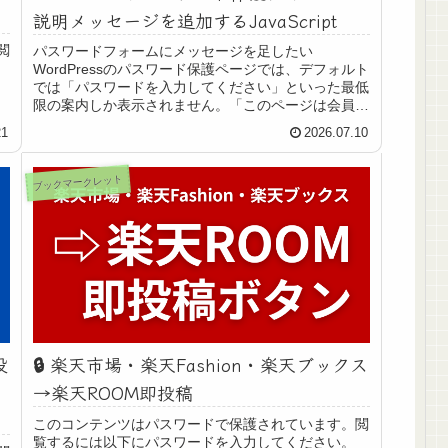
説明メッセージを追加するJavaScript
閲
パスワードフォームにメッセージを足したい
WordPressのパスワード保護ページでは、デフォルト
では「パスワードを入力してください」といった最低
限の案内しか表示されません。「このページは会員限
定です」「事前にお知らせしたパスワードを入力し
21
2026.07.10
て...
ブックマークレット
役
🔒️ 楽天市場・楽天Fashion・楽天ブックス
た
→楽天ROOM即投稿
このコンテンツはパスワードで保護されています。閲
覧するには以下にパスワードを入力してください。