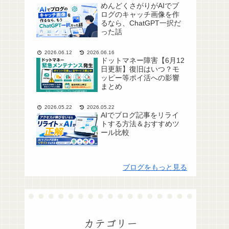
めんどくさがりがAIでブ
ログのキャッチ画像を作
るなら、ChatGPT一択だ
った話
2026.06.12
2026.06.16
ドットマネー障害【6月12
日更新】復旧はいつ？モ
ッピー等ポイ活への影響
まとめ
2026.05.22
2026.05.22
AIでブログ記事をリライ
トする方法＆おすすめツ
ール比較
ブログをもっと見る
カテゴリー