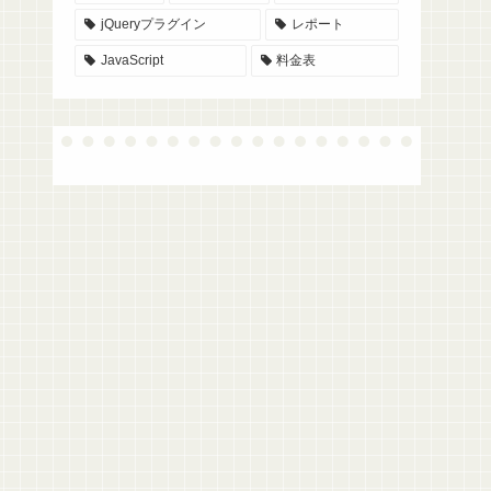
jQueryプラグイン
レポート
JavaScript
料金表