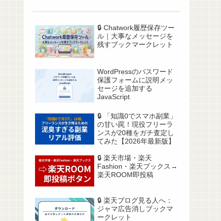
🔒️ Chatwork履歴保存ツー
ル｜大事なメッセージを
残すブックマークレット
WordPressのパスワード
保護フォームに説明メッ
セージを追加する
JavaScript
🔒️ 「知識0でスマホ副業」
の甘い罠！現役フリーラ
ンスが20種をガチ査定し
てみた【2026年最新版】
🔒️ 楽天市場・楽天
Fashion・楽天ブックス→
楽天ROOM即投稿
🔒️ 楽天ブログ見る人へ：
ジャマ広告消しブックマ
ークレット