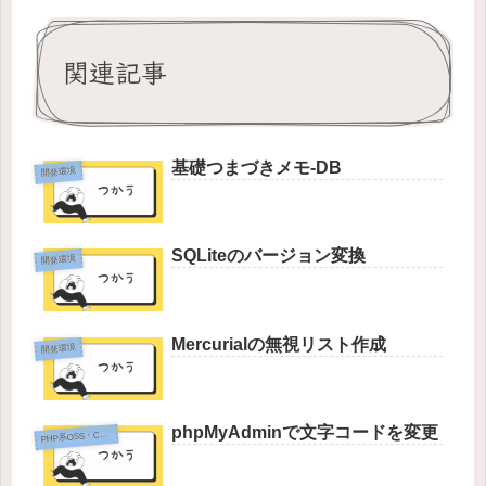
関連記事
基礎つまづきメモ-DB
開発環境
SQLiteのバージョン変換
開発環境
Mercurialの無視リスト作成
開発環境
phpMyAdminで文字コードを変更
P
HP系OSS・CMS