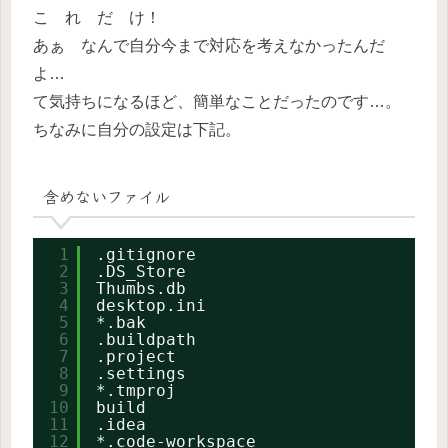
こ れ だ け！
あぁ なんで自分今まで対応を考えなかったんだ
よ…
て気持ちになるほど、簡単なことだったのです…。
ちなみに自分の設定は下記。
含めないファイル
1
.gitignore
2
.DS_Store
3
Thumbs.db
4
desktop.ini
5
*.bak
6
.buildpath
7
.project
8
.settings
9
*.tmproj
10
build
11
.idea
12
*.code-workspace