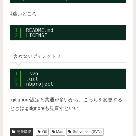
⇩迷いどころ
1
README.md
2
LICENSE
含めないディレクトリ
1
.svn
2
.git
3
nbproject
.gitignore設定と共通が多いから、こっちを変更する
ときは.gitignoreも見直すといい
開発環境
Git
Mac
Subversion(SVN)