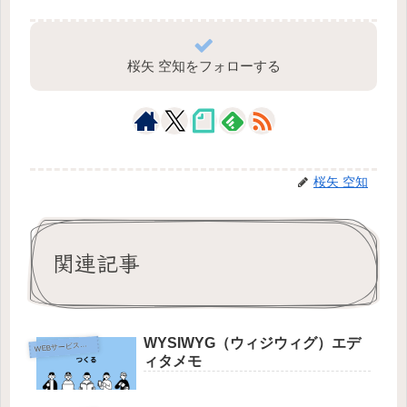
桜矢 空知をフォローする
桜矢 空知
関連記事
WYSIWYG（ウィジウィグ）エデ
W
EBサービス作成
ィタメモ