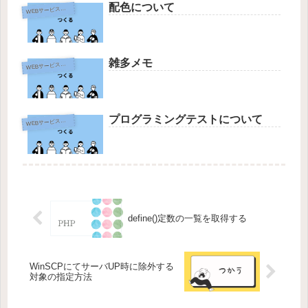
配色について
W
EBサービス作成
雑多メモ
W
EBサービス作成
プログラミングテストについて
W
EBサービス作成
define()定数の一覧を取得する
WinSCPにてサーバUP時に除外する
対象の指定方法