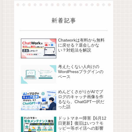
新着記事
Chatworkは有料から無料
に戻せる？退会しかな
い？対処法を解説
考えたくない人向けの
WordPressプラグインの
ベース
めんどくさがりがAIでブ
ログのキャッチ画像を作
るなら、ChatGPT一択だ
った話
ドットマネー障害【6月12
日更新】復旧はいつ？モ
ッピー等ポイ活への影響