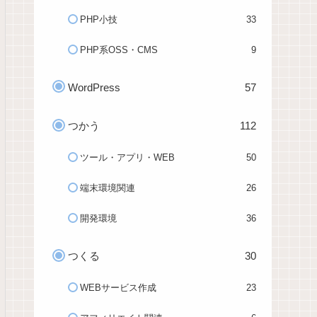
PHP小技
33
PHP系OSS・CMS
9
WordPress
57
つかう
112
ツール・アプリ・WEB
50
端末環境関連
26
開発環境
36
つくる
30
WEBサービス作成
23