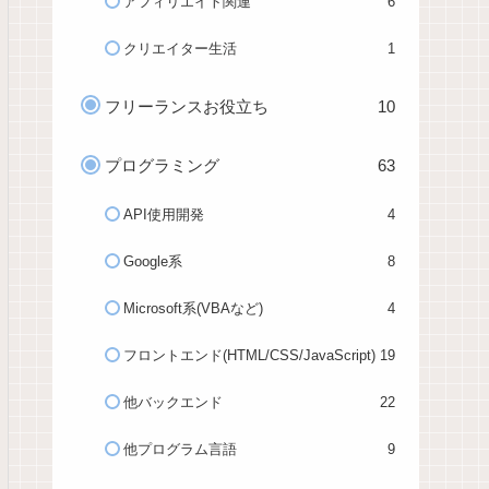
アフィリエイト関連
6
クリエイター生活
1
フリーランスお役立ち
10
プログラミング
63
API使用開発
4
Google系
8
Microsoft系(VBAなど)
4
フロントエンド(HTML/CSS/JavaScript)
19
他バックエンド
22
他プログラム言語
9