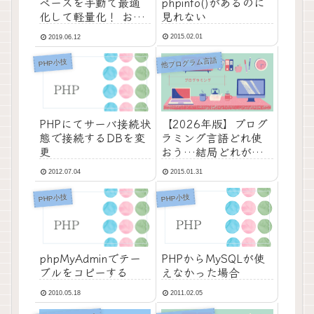
phpinfo()があるのに
ベースを手動で最適
見れない
化して軽量化！ お掃
除！
2015.02.01
2019.06.12
他プログラム言語
PHP小技
【2026年版】プログ
PHPにてサーバ接続状
ラミング言語どれ使
態で接続するDBを変
おう…結局どれが
更
「今」正解なのか調
2015.01.31
2012.07.04
べてみた
PHP小技
PHP小技
PHPからMySQLが使
phpMyAdminでテー
えなかった場合
ブルをコピーする
2011.02.05
2010.05.18