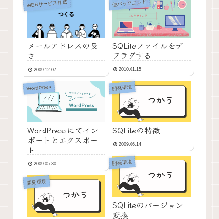
WEBサービス作成
他バックエンド
SQLiteファイルをデ
メールアドレスの長
フラグする
さ
2010.01.15
2009.12.07
WordPress
開発環境
SQLiteの特徴
WordPressにてイン
ポートとエクスポー
2009.06.14
ト
開発環境
2009.05.30
開発環境
SQLiteのバージョン
変換